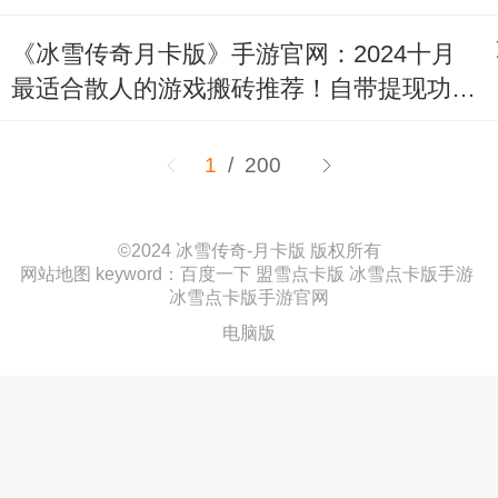
《冰雪传奇月卡版》手游官网：2024十月
最适合散人的游戏搬砖推荐！自带提现功
能，轻松吃肉扛米！
1
/ 200
©
2024 冰雪传奇-月卡版 版权所有
网站地图
keyword：
百度一下
‍
盟雪点卡版
冰雪点卡版手游
冰雪点卡版手游官网
电脑版